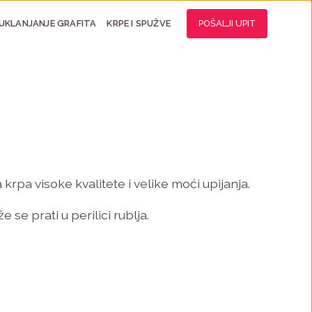
UKLANJANJE GRAFITA
KRPE I SPUŽVE
POŠALJI UPIT
rpa visoke kvalitete i velike moći upijanja.
e se prati u perilici rublja.