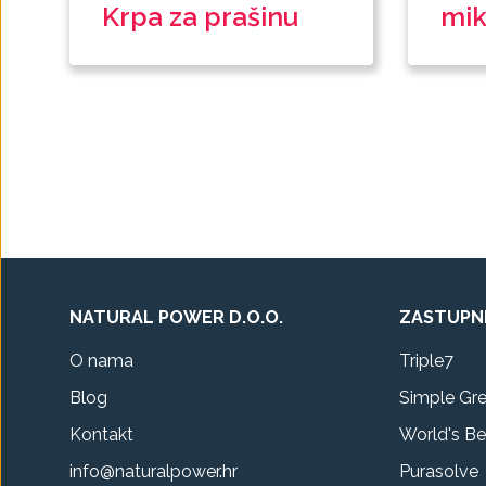
Krpa za prašinu
mik
NATURAL POWER D.O.O.
ZASTUPN
O nama
Triple7
Blog
Simple Gr
Kontakt
World's Be
info@naturalpower.hr
Purasolve