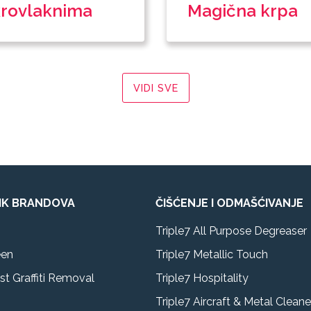
rovlaknima
Magična krpa
VIDI SVE
IK BRANDOVA
ČIŠĆENJE I ODMAŠĆIVANJE
Triple7 All Purpose Degreaser
een
Triple7 Metallic Touch
st Graffiti Removal
Triple7 Hospitality
Triple7 Aircraft & Metal Cleane