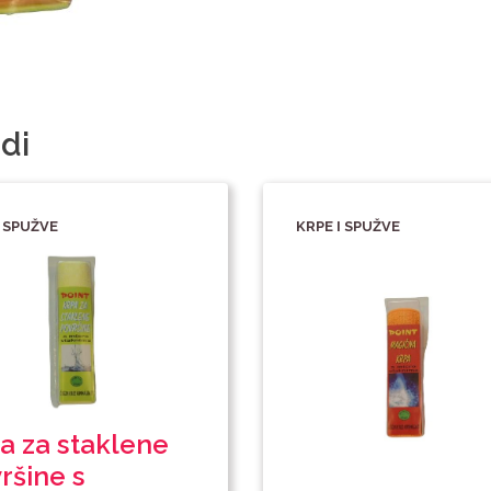
di
I SPUŽVE
KRPE I SPUŽVE
a za staklene
ršine s