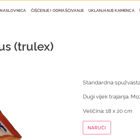
NASLOVNICA
ČIŠĆENJE I ODMAŠĆIVANJE
UKLANJANJE KAMENCA
s (trulex)
Standardna spužvasta k
Dugi vijek trajanja. Mož
Veličina:
18 x 20 cm
NARUČI