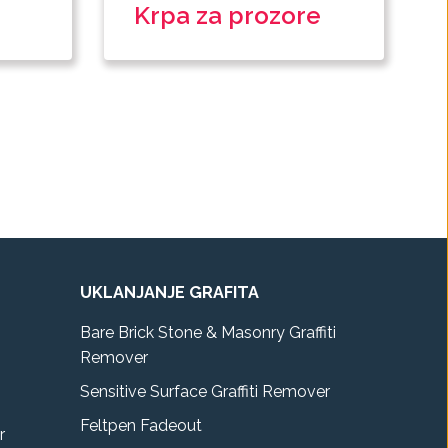
Krpa za prozore
UKLANJANJE GRAFITA
Bare Brick Stone & Masonry Graffiti
Remover
Sensitive Surface Graffiti Remover
Feltpen Fadeout
r