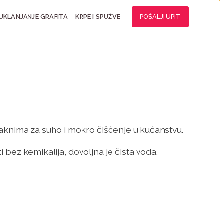
UKLANJANJE GRAFITA
KRPE I SPUŽVE
POŠALJI UPIT
aknima za suho i mokro čišćenje u kućanstvu.
i bez kemikalija, dovoljna je čista voda.