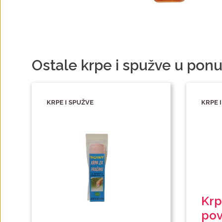
Ostale krpe i spužve u ponu
KRPE I SPUŽVE
KRPE 
Krp
pov