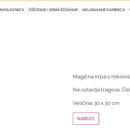
NASLOVNICA
ČIŠĆENJE I ODMAŠĆIVANJE
UKLANJANJE KAMENCA
Magična krpa s mikrovl
Ne ostavlja tragove. Čist
Veličina:
30 x 30 cm
NARUČI