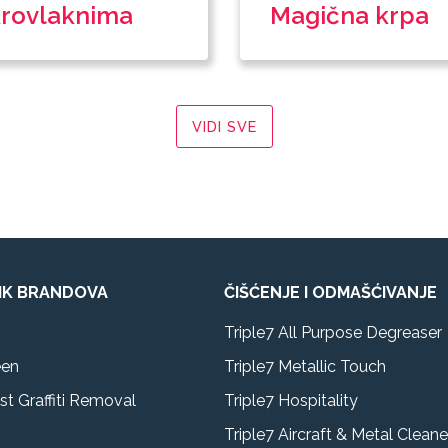
rovlaknima
Magična krpa
VIDI SVE
IK BRANDOVA
ČIŠĆENJE I ODMAŠĆIVANJE
Triple7 All Purpose Degreaser
een
Triple7 Metallic Touch
st Graffiti Removal
Triple7 Hospitality
Triple7 Aircraft & Metal Cleane