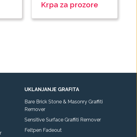
Krpa za prozore
UKLANJANJE GRAFITA
Bare Brick Stone & Masonry Graffiti
Remover
Sensitive Surface Graffiti Remover
Feltpen Fadeout
r