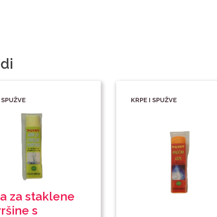
di
I SPUŽVE
KRPE I SPUŽVE
a za staklene
ršine s