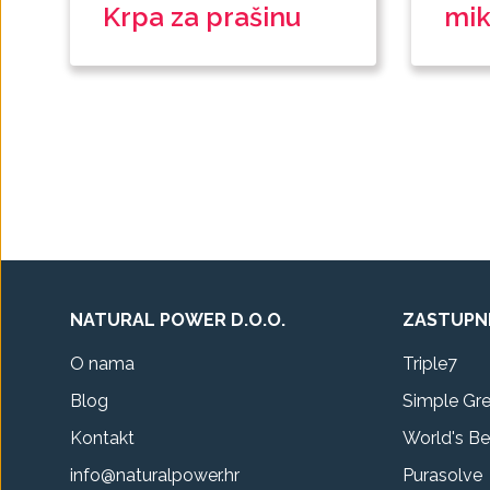
Krpa za prašinu
mik
NATURAL POWER D.O.O.
ZASTUPN
O nama
Triple7
Blog
Simple Gr
Kontakt
World's Be
info@naturalpower.hr
Purasolve