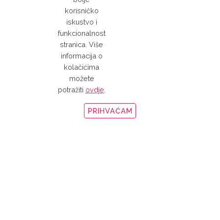
korisničko
iskustvo i
funkcionalnost
Triple7 Aircraft & Metal
stranica. Više
Cleaner
informacija o
kolačićima
možete
potražiti
ovdje
.
PRIHVAĆAM