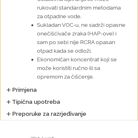
rukovati standardnim metodama
za otpadne vode.
Sukladan VOC-u, ne sadrži opasne
onečišćivače zraka (HAP-ove) i
sam po sebi nije RCRA opasan
otpad kada se odloži.
Ekonomičan koncentrat koji se
može koristiti ručno ili sa
opremom za čišćenje.
Primjena
Tipična upotreba
Preporuke za razrjeđivanje
Detaljne karakteristike
Sigurnosne preporuke