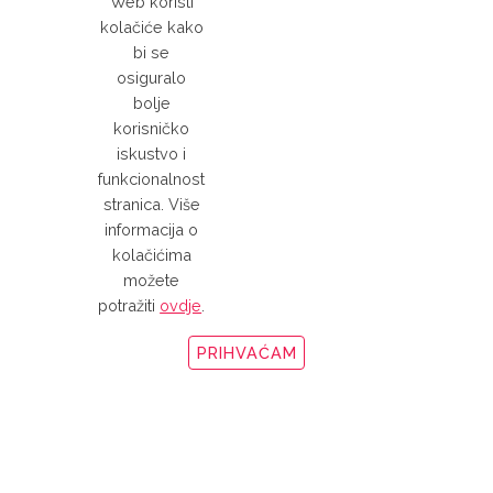
Web koristi
kolačiće kako
bi se
osiguralo
bolje
korisničko
iskustvo i
funkcionalnost
stranica. Više
informacija o
kolačićima
možete
potražiti
ovdje
.
PRIHVAĆAM
Ostala sredstva za čišćenje i
odmašćivanje