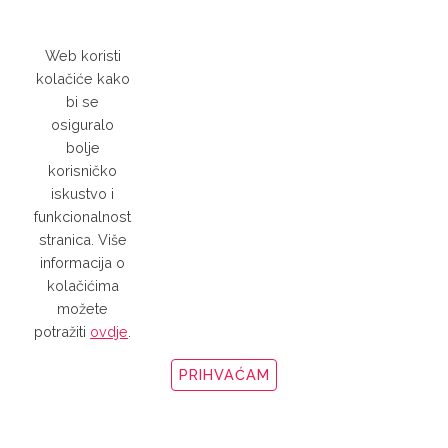
Web koristi
kolačiće kako
bi se
osiguralo
SREDSTVA
ZA
bolje
UKLANJANJE
korisničko
GRAFITA SA
iskustvo i
POROZNIH
funkcionalnost
POVRŠINA
stranica. Više
informacija o
kolačićima
možete
potražiti
ovdje
.
PRIHVAĆAM