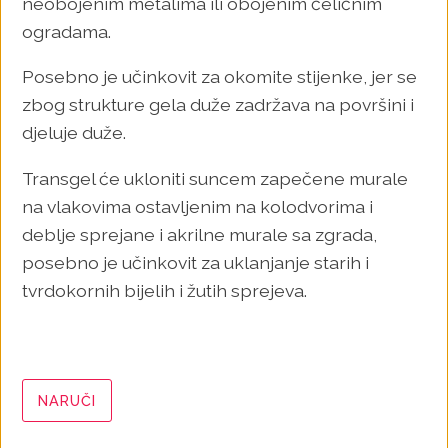
neobojenim metalima ili obojenim čeličnim
ogradama.
Posebno je učinkovit za okomite stijenke, jer se
zbog strukture gela duže zadržava na površini i
djeluje duže.
Transgel će ukloniti suncem zapečene murale
na vlakovima ostavljenim na kolodvorima i
deblje sprejane i akrilne murale sa zgrada,
posebno je učinkovit za uklanjanje starih i
tvrdokornih bijelih i žutih sprejeva.
NARUČI