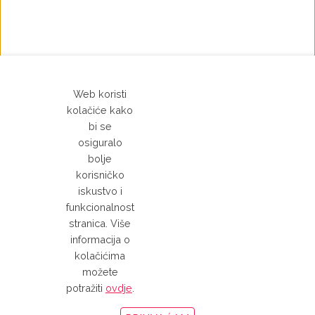
Web koristi
kolačiće kako
bi se
osiguralo
bolje
korisničko
iskustvo i
Ostala sredstva za čišćenje i
funkcionalnost
odmašćivanje
stranica. Više
informacija o
kolačićima
možete
potražiti
ovdje
.