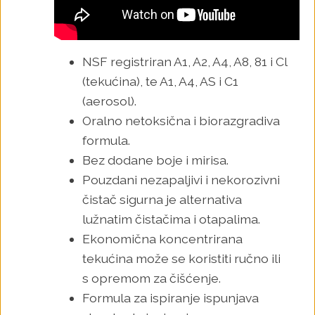
NSF registriran A1, A2, A4, A8, 81 i Cl
(tekućina), te A1, A4, AS i C1
(aerosol).
Oralno netoksična i biorazgradiva
formula.
Bez dodane boje i mirisa.
Pouzdani nezapaljivi i nekorozivni
čistač sigurna je alternativa
lužnatim čistačima i otapalima.
Ekonomična koncentrirana
tekućina može se koristiti ručno ili
s opremom za čišćenje.
Formula za ispiranje ispunjava