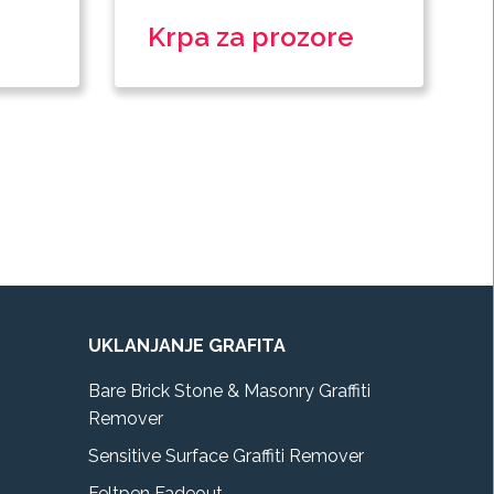
Krpa za prozore
UKLANJANJE GRAFITA
Bare Brick Stone & Masonry Graffiti
Remover
Sensitive Surface Graffiti Remover
Feltpen Fadeout