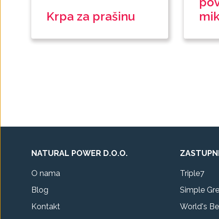
pov
Krpa za prašinu
mik
NATURAL POWER D.O.O.
ZASTUPN
O nama
Triple7
Blog
Simple Gr
Kontakt
World's Be