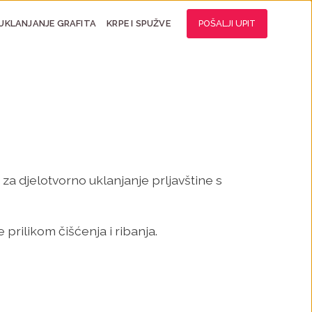
UKLANJANJE GRAFITA
KRPE I SPUŽVE
POŠALJI UPIT
za djelotvorno uklanjanje prljavštine s
e prilikom čišćenja i ribanja.