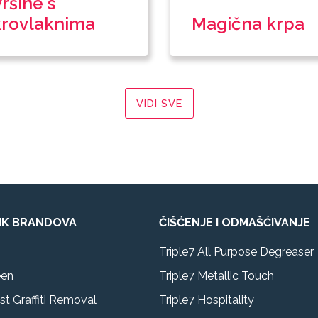
ršine s
rovlaknima
Magična krpa
VIDI SVE
IK BRANDOVA
ČIŠĆENJE I ODMAŠĆIVANJE
Triple7 All Purpose Degreaser
een
Triple7 Metallic Touch
st Graffiti Removal
Triple7 Hospitality